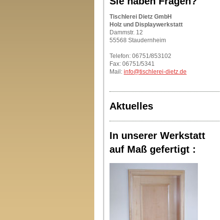
Sie haben Fragen?
Tischlerei Dietz GmbH
Holz und Displaywerkstatt
Dammstr. 12
55568 Staudernheim
Telefon: 06751/853102
Fax: 06751/5341
Mail:
info@tischlerei-dietz.de
Aktuelles
In unserer Werkstatt
auf Maß gefertigt :