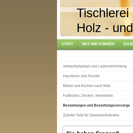
Tischlere
Holz - und
START
WAS WIR KÖNNEN
ZULI
Verkaufsdisplays und Ladeneinrichtung
Haustüren und Fenster
Möbel und Küchen nach Maß
Fußböden, Decken, Innentüren
Bestattungen und Bestattungsvorsorge
Zuliefer Teile für Gewerbe/Industrie